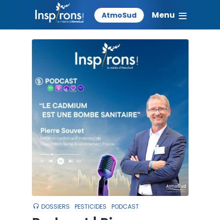
Menu
AtmoSud
DOSSIERS
PESTICIDES
PODCAST