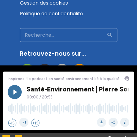
Gestion des cookies
Politique de confidentialité
Retrouvez-nous sur…
Inspirons ! - Le média d'
AtmoSud
· 2026 ·
Tous droits réservés