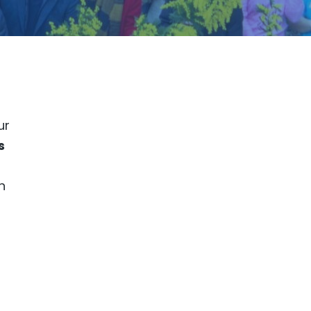
ur
s
n