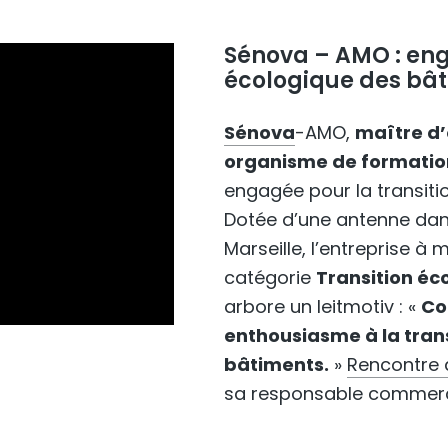
Sénova – AMO : eng
écologique des bâ
Sénova
-AMO,
maître d
organisme de formatio
engagée pour la transiti
Dotée d’une antenne da
Marseille, l’entreprise à 
catégorie
Transition éc
arbore un leitmotiv : «
Co
enthousiasme à la tran
bâtiments.
»
Rencontre 
sa responsable commerce