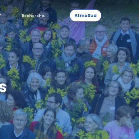
T
AtmoSud
s