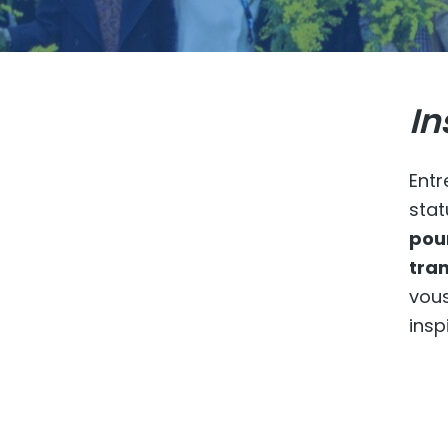
In
Entr
stat
pou
tran
vous
insp