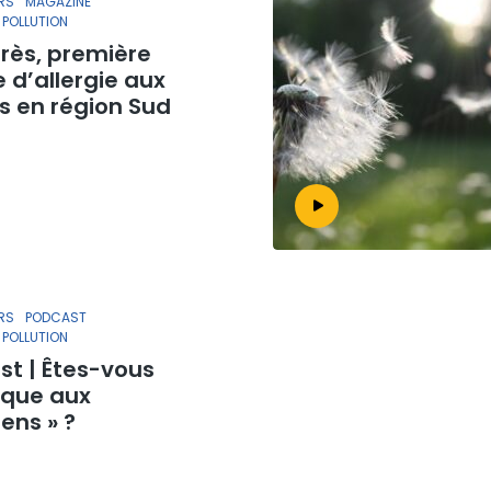
RS
MAGAZINE
 POLLUTION
rès, première
 d’allergie aux
s en région Sud
RS
PODCAST
 POLLUTION
st | Êtes-vous
ique aux
uens » ?