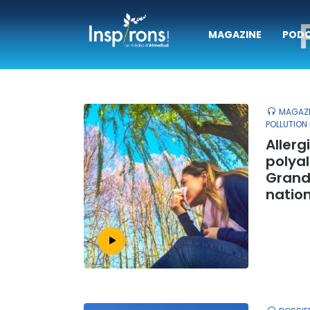
MAGAZINE
POD
MAGAZI
POLLUTION 
Allerg
polyal
Grand
nation