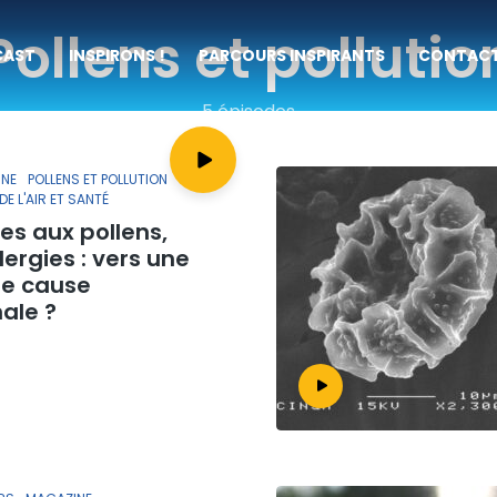
Pollens et pollutio
CAST
INSPIRONS !
PARCOURS INSPIRANTS
CONTAC
5 épisodes
ÉCOUTER
NE
POLLENS ET POLLUTION
DE L'AIR ET SANTÉ
ies aux pollens,
lergies : vers une
e cause
ale ?